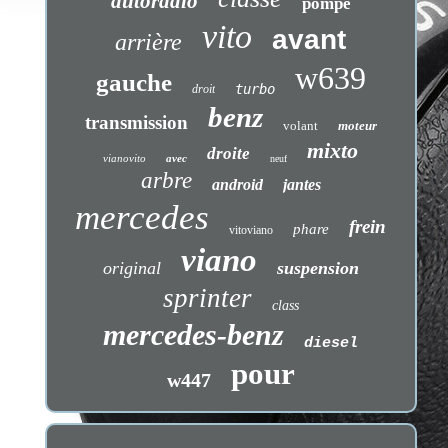
autoradio
pompe
vito
avant
arrière
w639
gauche
turbo
droit
benz
transmission
volant
moteur
mixto
droite
vianovito
avec
neuf
arbre
android
jantes
mercedes
frein
phare
vitoviano
viano
original
suspension
sprinter
class
mercedes-benz
diesel
pour
w447