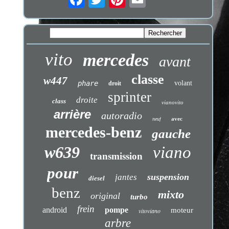
vito
mercedes
avant
classe
w447
phare
volant
droit
sprinter
droite
class
vianovito
arrière
autoradio
avec
neuf
mercedes-benz
gauche
w639
viano
transmission
pour
suspension
jantes
diesel
benz
mixto
original
turbo
frein
android
pompe
moteur
vitoviano
arbre