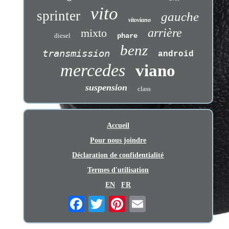
vito
sprinter
gauche
vitoviano
arrière
mixto
diesel
phare
benz
transmission
android
mercedes
viano
suspension
class
Accueil
Pour nous joindre
Déclaration de confidentialité
Termes d'utilisation
EN
FR