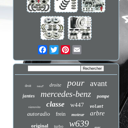
pour
avant
droite
droit
neuf
mercedes-benz
jantes
pompe
classe
w447
volant
vianovito
arbre
autoradio
frein
moteur
w639
original
turbo
avec