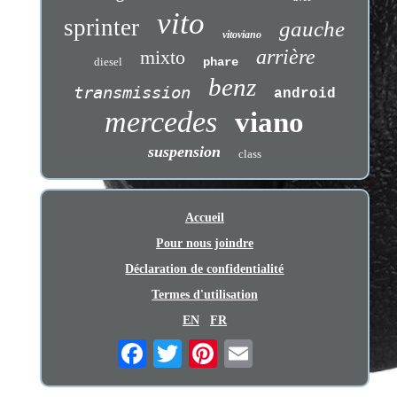
vito
sprinter
gauche
vitoviano
arrière
mixto
diesel
phare
benz
transmission
android
mercedes
viano
suspension
class
Accueil
Pour nous joindre
Déclaration de confidentialité
Termes d'utilisation
EN
FR