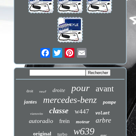
pour
avant
droite
droit
neuf
mercedes-benz
jantes
pompe
classe
w447
volant
vianovito
arbre
autoradio
frein
moteur
w639
original
turbo
avec