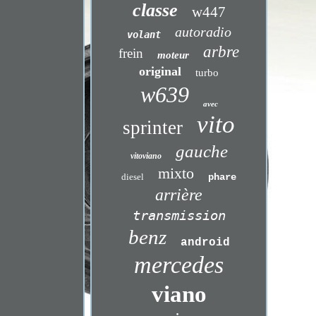
classe
w447
autoradio
volant
arbre
frein
moteur
original
turbo
w639
avec
vito
sprinter
gauche
vitoviano
mixto
diesel
phare
arrière
transmission
benz
android
mercedes
viano