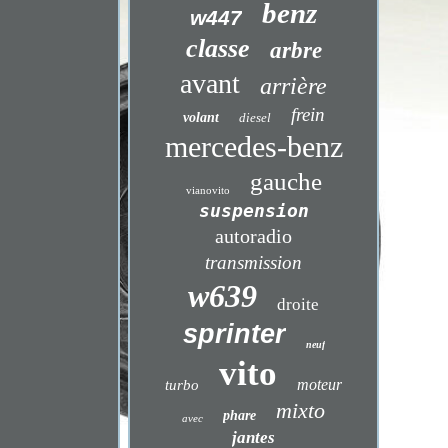
benz
w447
classe
arbre
avant
arrière
frein
volant
diesel
mercedes-benz
gauche
vianovito
suspension
autoradio
transmission
w639
droite
sprinter
neuf
vito
moteur
turbo
mixto
phare
avec
jantes