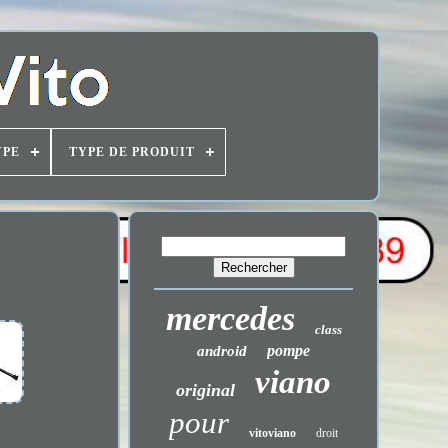
YPE
TYPE DE PRODUIT
mercedes
class
pompe
android
viano
original
pour
vitoviano
droit