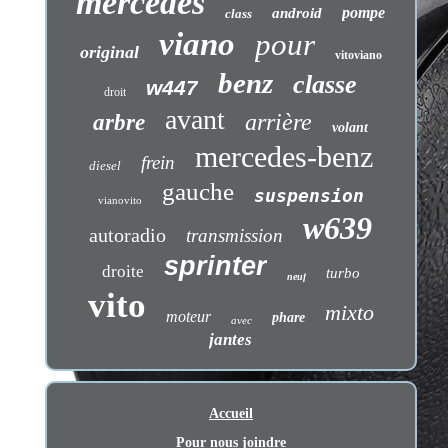
mercedes
pompe
android
class
viano
pour
original
vitoviano
benz
classe
w447
droit
avant
arrière
arbre
volant
mercedes-benz
frein
diesel
gauche
suspension
vianovito
w639
autoradio
transmission
sprinter
droite
turbo
neuf
vito
mixto
moteur
phare
avec
jantes
Accueil
Pour nous joindre