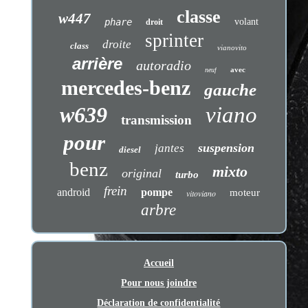
classe
w447
phare
volant
droit
sprinter
droite
class
vianovito
arrière
autoradio
avec
neuf
mercedes-benz
gauche
w639
viano
transmission
pour
suspension
jantes
diesel
benz
mixto
original
turbo
frein
android
pompe
moteur
vitoviano
arbre
Accueil
Pour nous joindre
Déclaration de confidentialité