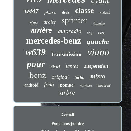
avant
classe
w447
phare
volant
droit
sprinter
droite
class
vianovito
arrière
autoradio
avec
neuf
mercedes-benz
gauche
w639
viano
transmission
pour
suspension
jantes
diesel
benz
mixto
original
turbo
frein
android
pompe
moteur
vitoviano
arbre
Accueil
Pour nous joindre