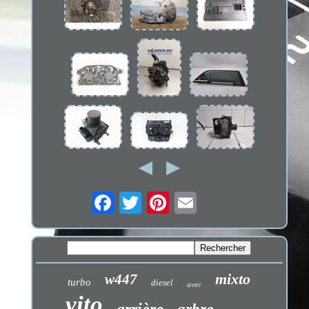
mixto
w447
turbo
diesel
avec
vito