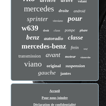
arrière
arbre
volant
mercedes
droite
android
pour
sprinter
vitoviano
w639
pompe
class
phare
droit
benz
classe
autoradio
mercedes-benz
frein
neuf
avant
transmission
moteur
vianovito
viano
original
suspension
gauche
jantes
Accueil
Pour nous joindre
Déclaration de confidentialité