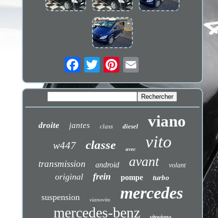
viano
droite
jantes
class
diesel
vito
classe
w447
avec
avant
transmission
android
volant
frein
original
pompe
turbo
mercedes
suspension
vianovito
mercedes-benz
vitoviano