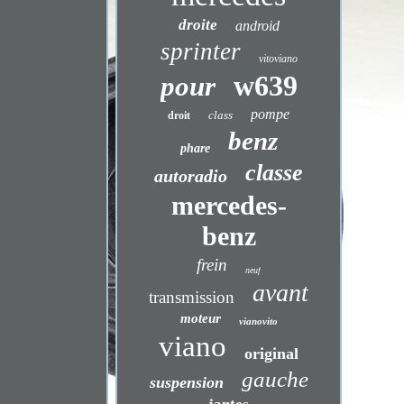
droite
android
sprinter
vitoviano
w639
pour
pompe
class
droit
benz
phare
classe
autoradio
mercedes-
benz
frein
neuf
avant
transmission
moteur
vianovito
viano
original
gauche
suspension