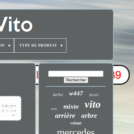
ON
TYPE DE PRODUIT
w447
turbo
diesel
vito
mixto
avec
arrière
arbre
volant
mercedes