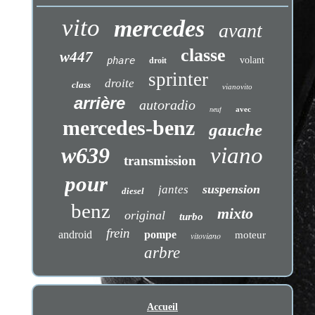
vito
mercedes
avant
classe
w447
phare
volant
droit
sprinter
droite
class
vianovito
arrière
autoradio
avec
neuf
mercedes-benz
gauche
w639
viano
transmission
pour
suspension
jantes
diesel
benz
mixto
original
turbo
frein
android
pompe
moteur
vitoviano
arbre
Accueil