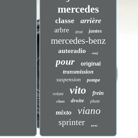
mercedes
classe
arrière
arbre
jantes
droit
mercedes-benz
autoradio
neuf
pour
original
transmission
suspension
pompe
vito
frein
volant
droite
class
phare
viano
mixto
sprinter
avec