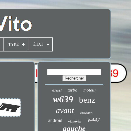
TYPE
ÉTAT
turbo
moteur
diesel
w639
benz
avant
vitoviano
w447
android
vianovito
gauche