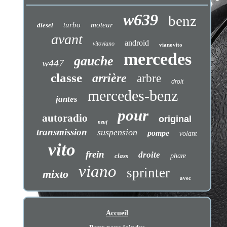
w639
benz
turbo
moteur
diesel
avant
android
vitoviano
vianovito
mercedes
gauche
w447
classe
arrière
arbre
droit
mercedes-benz
jantes
pour
autoradio
original
neuf
transmission
suspension
pompe
volant
vito
frein
droite
class
phare
viano
sprinter
mixto
avec
Accueil