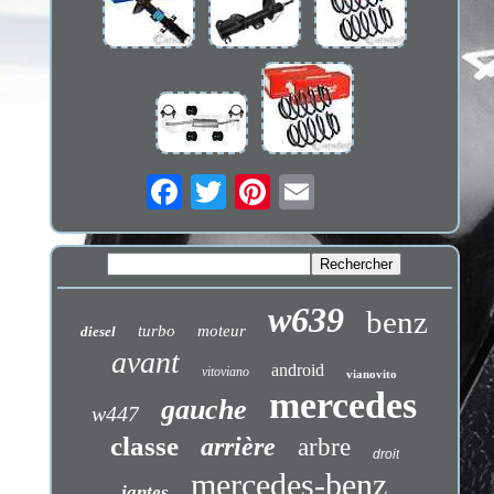
w639
benz
turbo
moteur
diesel
avant
android
vitoviano
vianovito
mercedes
gauche
w447
classe
arrière
arbre
droit
mercedes-benz
jantes