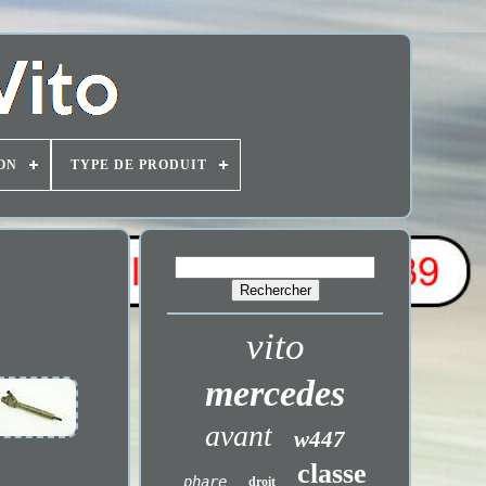
ON
TYPE DE PRODUIT
vito
mercedes
avant
w447
classe
phare
droit