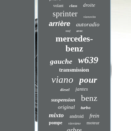
droite
volant
class
sprinter
vianovito
arrière
autoradio
avec
neuf
mercedes-
benz
w639
gauche
transmission
viano
pour
jantes
diesel
benz
suspension
original
turbo
mixto
frein
android
pompe
moteur
vitoviano
arbre