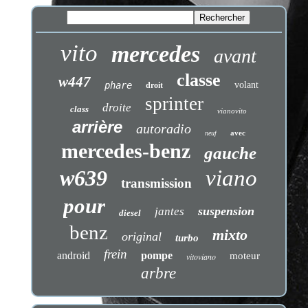
vito
mercedes
avant
classe
w447
phare
volant
droit
sprinter
droite
class
vianovito
arrière
autoradio
avec
neuf
mercedes-benz
gauche
w639
viano
transmission
pour
suspension
jantes
diesel
benz
mixto
original
turbo
frein
android
pompe
moteur
vitoviano
arbre