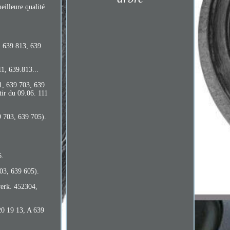
lleure qualité
, 639 813, 639
1, 639.813...
1, 639 703, 639
ir du 09.06. 111
 703, 639 705).
6.
03, 639 605).
erk. 452304,
20 19 13, A 639