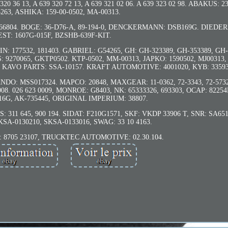
9 320 36 13, A 639 320 72 13, A 639 321 02 06. A 639 323 02 98. ABAKUS: 2
263, ASHIKA: 159-00-0502, MA-00313.
266804. BOGE: 36-D76-A, 89-194-0, DENCKERMANN: DSB169G. DIEDERI
ST: 1607G-015F, BZSHB-639F-KIT.
N: 177532, 181403. GABRIEL: G54265, GH: GH-323389, GH-353389, GH-
9270065, GKTP0502. KTP-0502, MM-00313, JAPKO: 1590502, MJ00313,
5, KAVO PARTS: SSA-10157. KRAFT AUTOMOTIVE: 4001020, KYB: 335931
O: MSS017324. MAPCO: 20848, MAXGEAR: 11-0362, 72-3343, 72-5732.
08. 026 623 0009, MONROE: G8403, NK: 65333326, 693303, OCAP: 82254
6G, AK-735445, ORIGINAL IMPERIUM: 38807.
11 645, 900 194. SIDAT: F210G1571, SKF: VKDP 33906 T, SNR: SA6514
KSA-0130210, SKSA-0133016, SWAG: 33 10 4163.
N: 8705 23107, TRUCKTEC AUTOMOTIVE: 02.30.104.