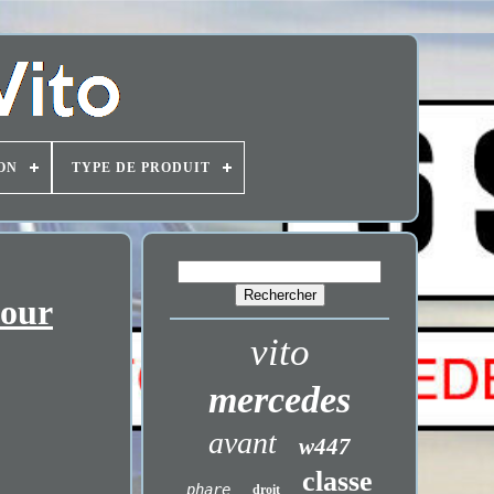
ON
TYPE DE PRODUIT
pour
vito
mercedes
avant
w447
classe
phare
droit