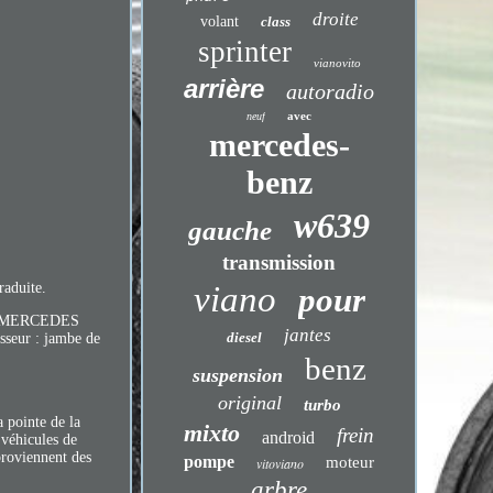
droite
volant
class
sprinter
vianovito
arrière
autoradio
avec
neuf
mercedes-
benz
w639
gauche
transmission
raduite.
viano
pour
ur MERCEDES
jantes
diesel
sseur : jambe de
benz
suspension
original
turbo
a pointe de la
mixto
frein
android
 véhicules de
roviennent des
pompe
moteur
vitoviano
arbre