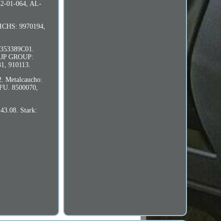
32-01-064, AL-
CHS: 9970194,
353389C01.
 JP GROUP:
, 910113.
 Metalcaucho:
FU. 8500070,
3.08. Stark: