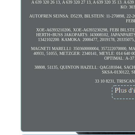
A 639 320 26 13, A 639 320 27 13, A 639 320 35 13. A 63
KO: 303
AUTOFREN SEINSA: D5239, BILSTEIN: 11-270898, 22-
FEBE
XOE-A6393210206, XOE-A6393230298, FEBI BILSTEI
HERTH+BUSS JAKOPARTS: J43008102, JAPANPARTS: 
1342102200. KAMOKA: 2000477, 2019178, 2033507
MAGNETI MARELLI: 350360000004, 357222070000, MAND
40931, 51055, METZGER: 2340141, MEYLE: 014 640 00
OPTIMAL: A-371
38808, 51135, QUINTON HAZELL: QAG181044, SACHS: 3
SKSA-0130122, S
33 10 8231, TRISCA