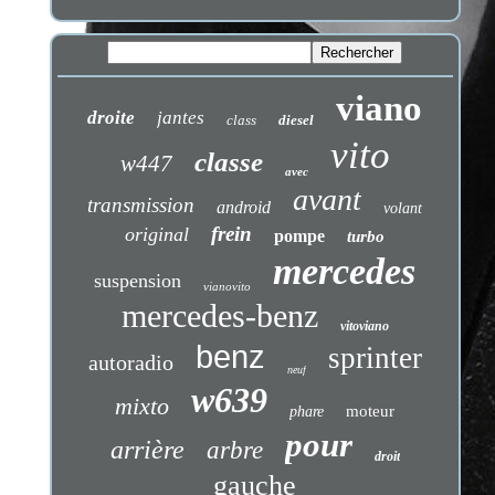
viano
droite
jantes
class
diesel
vito
classe
w447
avec
avant
transmission
android
volant
frein
original
pompe
turbo
mercedes
suspension
vianovito
mercedes-benz
vitoviano
benz
sprinter
autoradio
neuf
w639
mixto
moteur
phare
pour
arrière
arbre
droit
gauche