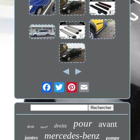
pour
avant
droite
droit
neuf
mercedes-benz
jantes
pompe