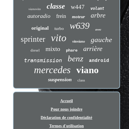
classe
w447
volant
vianovito
arbre
autoradio
frein
moteur
w639
original
turbo
avec
vito
sprinter
gauche
vitoviano
arrière
mixto
diesel
phare
benz
transmission
android
mercedes
viano
suspension
class
Accueil
Pour nous joindre
Déclaration de confidentialité
Termes d'utilisation