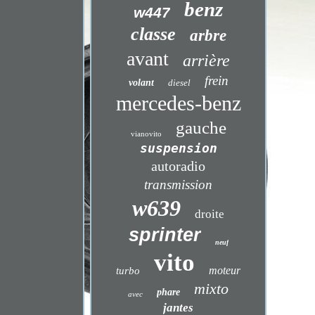
benz
w447
classe
arbre
avant
arrière
frein
volant
diesel
mercedes-benz
gauche
vianovito
suspension
autoradio
transmission
w639
droite
sprinter
neuf
vito
moteur
turbo
mixto
phare
avec
jantes