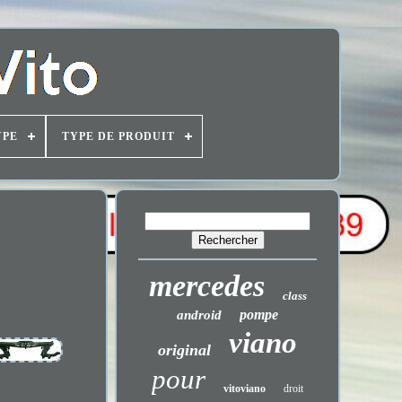
YPE
TYPE DE PRODUIT
mercedes
class
pompe
android
viano
original
pour
vitoviano
droit