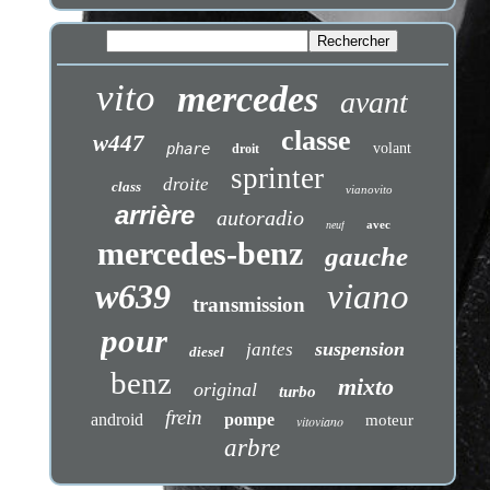
vito
mercedes
avant
classe
w447
phare
volant
droit
sprinter
droite
class
vianovito
arrière
autoradio
avec
neuf
mercedes-benz
gauche
w639
viano
transmission
pour
suspension
jantes
diesel
benz
mixto
original
turbo
frein
android
pompe
moteur
vitoviano
arbre