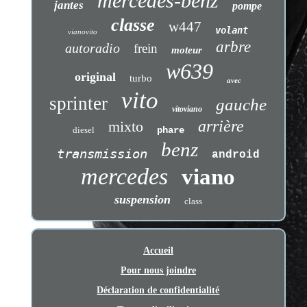
mercedes-benz
jantes
pompe
classe
w447
volant
vianovito
arbre
autoradio
frein
moteur
w639
original
turbo
avec
vito
sprinter
gauche
vitoviano
arrière
mixto
diesel
phare
benz
transmission
android
mercedes
viano
suspension
class
Accueil
Pour nous joindre
Déclaration de confidentialité