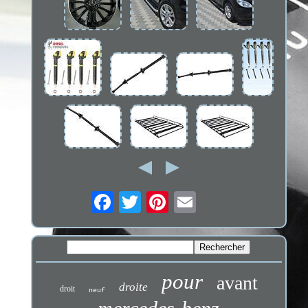
pour
avant
droite
droit
neuf