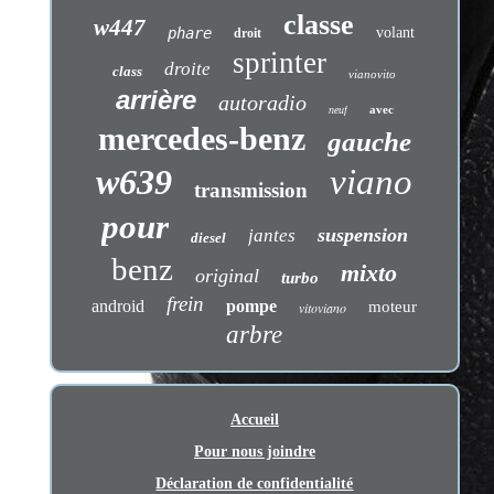
classe
w447
phare
volant
droit
sprinter
droite
class
vianovito
arrière
autoradio
avec
neuf
mercedes-benz
gauche
w639
viano
transmission
pour
suspension
jantes
diesel
benz
mixto
original
turbo
frein
android
pompe
moteur
vitoviano
arbre
Accueil
Pour nous joindre
Déclaration de confidentialité