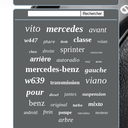
vito
mercedes
avant
classe
w447
phare
volant
droit
sprinter
droite
class
vianovito
arrière
autoradio
avec
neuf
mercedes-benz
gauche
w639
viano
transmission
pour
suspension
jantes
diesel
benz
mixto
original
turbo
frein
android
pompe
moteur
vitoviano
arbre