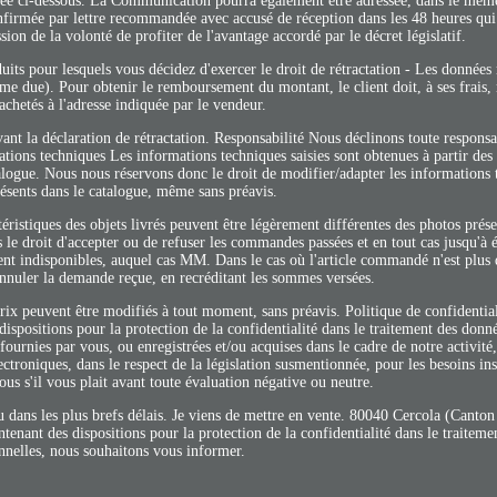
uée ci-dessous. La Communication pourra également être adressée, dans le même
confirmée par lettre recommandée avec accusé de réception dans les 48 heures qui
ion de la volonté de profiter de l'avantage accordé par le décret législatif.
ts pour lesquels vous décidez d'exercer le droit de rétractation - Les données r
 due). Pour obtenir le remboursement du montant, le client doit, à ses frais, 
achetés à l'adresse indiquée par le vendeur.
vant la déclaration de rétractation. Responsabilité Nous déclinons toute responsa
mations techniques Les informations techniques saisies sont obtenues à partir de
atalogue. Nous nous réservons donc le droit de modifier/adapter les informations
résents dans le catalogue, même sans préavis.
ctéristiques des objets livrés peuvent être légèrement différentes des photos prés
 le droit d'accepter ou de refuser les commandes passées et en tout cas jusqu'à
nt indisponibles, auquel cas MM. Dans le cas où l'article commandé n'est plus 
annuler la demande reçue, en recréditant les sommes versées.
rix peuvent être modifiés à tout moment, sans préavis. Politique de confidentia
dispositions pour la protection de la confidentialité dans le traitement des donn
urnies par vous, ou enregistrées et/ou acquises dans le cadre de notre activité,
ctroniques, dans le respect de la législation susmentionnée, pour les besoins ins
ous s'il vous plait avant toute évaluation négative ou neutre.
dans les plus brefs délais. Je viens de mettre en vente. 80040 Cercola (Canto
ntenant des dispositions pour la protection de la confidentialité dans le traitem
nnelles, nous souhaitons vous informer.