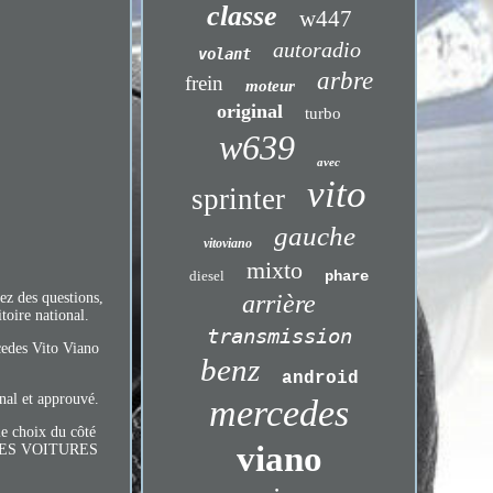
classe
w447
autoradio
volant
arbre
frein
moteur
original
turbo
w639
avec
vito
sprinter
gauche
vitoviano
mixto
diesel
phare
arrière
ez des questions,
toire national.
transmission
cedes Vito Viano
benz
android
nal et approuvé.
mercedes
le choix du côté
viano
R LES VOITURES