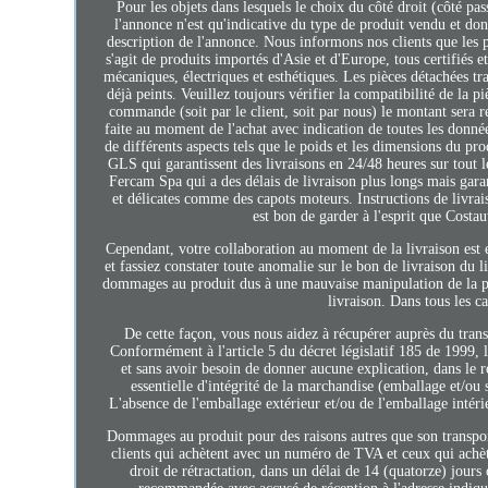
Pour les objets dans lesquels le choix du côté droit (côté pa
l'annonce n'est qu'indicative du type de produit vendu et donc
description de l'annonce. Nous informons nos clients que les 
s'agit de produits importés d'Asie et d'Europe, tous certifiés et
mécaniques, électriques et esthétiques. Les pièces détachées tr
déjà peints. Veuillez toujours vérifier la compatibilité de la 
commande (soit par le client, soit par nous) le montant sera 
faite au moment de l'achat avec indication de toutes les donnée
de différents aspects tels que le poids et les dimensions du 
GLS qui garantissent des livraisons en 24/48 heures sur tout le 
Fercam Spa qui a des délais de livraison plus longs mais ga
et délicates comme des capots moteurs. Instructions de livra
est bon de garder à l'esprit que Costa
Cependant, votre collaboration au moment de la livraison est es
et fassiez constater toute anomalie sur le bon de livraison du l
dommages au produit dus à une mauvaise manipulation de la par
livraison. Dans tous les 
De cette façon, vous nous aidez à récupérer auprès du tran
Conformément à l'article 5 du décret législatif 185 de 1999, le
et sans avoir besoin de donner aucune explication, dans le r
essentielle d'intégrité de la marchandise (emballage et/o
L'absence de l'emballage extérieur et/ou de l'emballage intérie
Dommages au produit pour des raisons autres que son transport
clients qui achètent avec un numéro de TVA et ceux qui achète
droit de rétractation, dans un délai de 14 (quatorze) jours