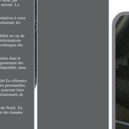
 délai, par
 suivent. La
elatives à votre
retourner les
bilité en cas de
s informations
 techniques des
entées dans le
 épuisement des
disponible, nous
lité En référence
ées personnelles,
 pourront faire
titutionnels de
n du Nord). En
ent des données