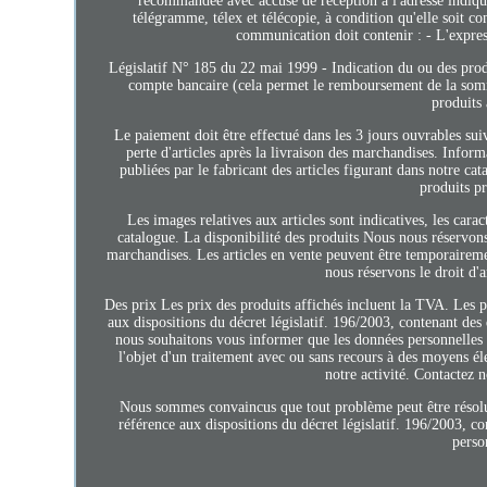
recommandée avec accusé de réception à l'adresse indiq
télégramme, télex et télécopie, à condition qu'elle soit 
communication doit contenir : - L'express
Législatif N° 185 du 22 mai 1999 - Indication du ou des produi
compte bancaire (cela permet le remboursement de la somme
produits 
Le paiement doit être effectué dans les 3 jours ouvrables sui
perte d'articles après la livraison des marchandises. Infor
publiées par le fabricant des articles figurant dans notre c
produits p
Les images relatives aux articles sont indicatives, les cara
catalogue. La disponibilité des produits Nous nous réservons
marchandises. Les articles en vente peuvent être temporaireme
nous réservons le droit d'
Des prix Les prix des produits affichés incluent la TVA. Les p
aux dispositions du décret législatif. 196/2003, contenant des 
nous souhaitons vous informer que les données personnelles fo
l'objet d'un traitement avec ou sans recours à des moyens éle
notre activité. Contactez n
Nous sommes convaincus que tout problème peut être résolu 
référence aux dispositions du décret législatif. 196/2003, co
perso