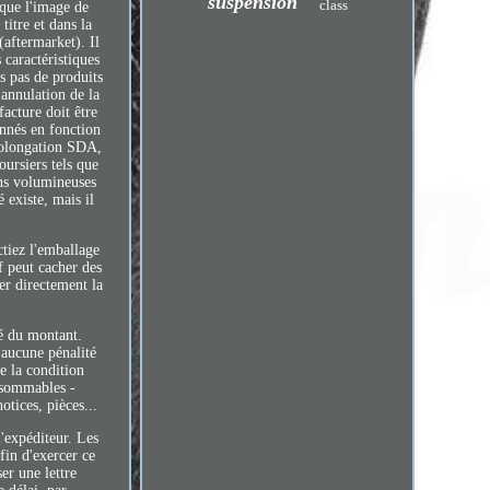
suspension
class
 que l'image de
titre et dans la
(aftermarket). Il
s caractéristiques
ns pas de produits
'annulation de la
acture doit être
onnés en fonction
Prolongation SDA,
oursiers tels que
ons volumineuses
 existe, mais il
ctiez l'emballage
f peut cacher des
er directement la
té du montant.
s aucune pénalité
e la condition
onsommables -
otices, pièces...
'expéditeur. Les
fin d'exercer ce
er une lettre