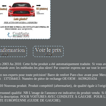
2003 Au 2010. Cette fiche produit a été automatiquement traduite. Si vous av
nde avec les méthodes les plus sûres! Par courrier express sur sur tout le terri
ez nos experts pour toute précision! Barre de renfort Pare-choc avant pour Mer
ant : 1375564413. Numéro de pièce de rechange OE/OEM : A6396201434.
 Nouveau produit. Produit compétitif (aftermarket), de qualité égale à l'origi
personnel qualifié. NB L'image de l'annonce est indicative du produit vendu. Si 
écrit dans la description. POUR VOITURES AVEC CONDUITE À GAUCHE. POU
TE EUROPÉENNE (GUIDE DE GAUCHE).