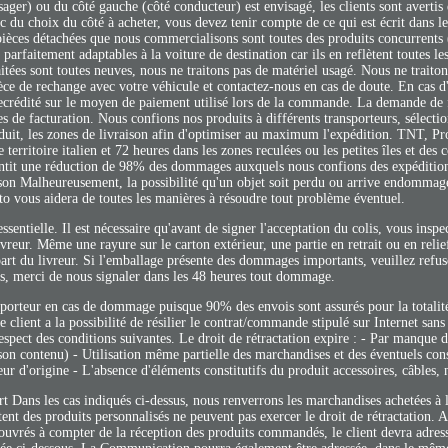
ssager) ou du côté gauche (côté conducteur) est envisagé, les clients sont avertis
 du choix du côté à acheter, vous devez tenir compte de ce qui est écrit dans le 
pièces détachées que nous commercialisons sont toutes des produits concurrents 
 parfaitement adaptables à la voiture de destination car ils en reflètent toutes le
aitées sont toutes neuves, nous ne traitons pas de matériel usagé. Nous ne traito
pièce de rechange avec votre véhicule et contactez-nous en cas de doute. En cas d
recrédité sur le moyen de paiement utilisé lors de la commande. La demande de f
s de facturation. Nous confions nos produits à différents transporteurs, sélecti
produit, les zones de livraison afin d'optimiser au maximum l'expédition. TNT, 
territoire italien et 72 heures dans les zones reculées ou les petites îles et des c
rantit une réduction de 98% des dommages auxquels nous confions des expéditi
ison Malheureusement, la possibilité qu'un objet soit perdu ou arrive endommagé
uto vous aidera de toutes les manières à résoudre tout problème éventuel.
sentielle. Il est nécessaire qu'avant de signer l'acceptation du colis, vous inspe
ivreur. Même une rayure sur le carton extérieur, une partie en retrait ou en relie
t du livreur. Si l'emballage présente des dommages importants, veuillez refus
cas, merci de nous signaler dans les 48 heures tout dommage.
sporteur en cas de dommage puisque 90% des envois sont assurés pour la totali
 client a la possibilité de résilier le contrat/commande stipulé sur Internet san
espect des conditions suivantes. Le droit de rétractation expire : - Par manque d
u son contenu) - Utilisation même partielle des marchandises et des éventuels c
ur d'origine - L'absence d'éléments constitutifs du produit accessoires, câbles, n
 Dans les cas indiqués ci-dessus, nous renverrons les marchandises achetées à l
nt des produits personnalisés ne peuvent pas exercer le droit de rétractation. A
 ouvrés à compter de la réception des produits commandés, le client devra adress