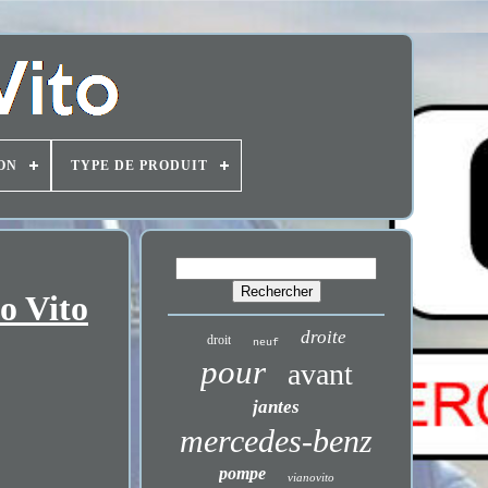
ON
TYPE DE PRODUIT
o Vito
droite
droit
neuf
pour
avant
jantes
mercedes-benz
pompe
vianovito