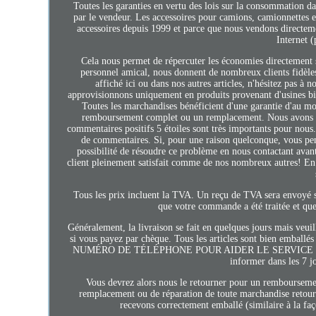
Toutes les garanties en vertu des lois sur la consommation d
par le vendeur. Les accessoires pour camions, camionnettes e
accessoires depuis 1999 et parce que nous vendons directemen
Internet 
Cela nous permet de répercuter les économies directement su
personnel amical, nous donnent de nombreux clients fidèles 
affiché ici ou dans nos autres articles, n'hésitez pas à
approvisionnons uniquement en produits provenant d'usines b
Toutes les marchandises bénéficient d'une garantie d'au 
remboursement complet ou un remplacement. Nous avons bâti
commentaires positifs 5 étoiles sont très importants pour nous
de commentaires. Si, pour une raison quelconque, vous pens
possibilité de résoudre ce problème en nous contactant avan
client pleinement satisfait comme de nos nombreux autres! En 
Tous les prix incluent la TVA. Un reçu de TVA sera envoyé 
que votre commande a été traitée et que
Généralement, la livraison se fait en quelques jours mais veuil
si vous payez par chèque. Tous les articles sont bien emba
NUMÉRO DE TÉLÉPHONE POUR AIDER LE SERVICE DE LIVRAIS
informer dans les 7 j
Vous devrez alors nous le retourner pour un remboursemen
remplacement ou de réparation de toute marchandise retour
recevons correctement emballé (similaire à la faç