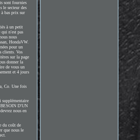
s sont fournies
s le secteur des
 à bas prix sur
iés à un petit
 qui n'est pas
 nous nous
Nissan, HondaVW.
rnées pour un
 clients. Vos
tères sur la page
nous donner la
aire de vous un
nement et 4 jours
a, Co. Une fois
ai supplémentaire
VONS BESOIN D'UN
evrez nous en
e du coût de
er que nous le
ect.