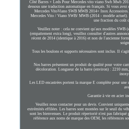
Côté Barres + Leds Pour Mercedes vito viano Swb Mwb 2014+ I
dessous une traduction automatique en français. Si vous avez 
Mercedes VitoViano SWB MWB 2014+ Inox Accessoires. Ha
Mercedes Vito / Viano SWB/ MWB (2014 - modèle actuel). C
une fraction du coût d
Veuillez noter : cela ne convient qu'aux modèles SW
(empattement extra long), veuillez consulter d'autres annonce
récent de 2014 (identique à 2016) et non de l'ancienne form
soig
Tous les boulons et supports nécessaires sont inclus. Il s'a
Nos barres présentent un produit de qualité pour votre cam
décoloration. Longueur de la barre (environ) : 2210 mm, v
inoxy
Les LED encastrées portent la marque E complète pour une uti
av
Garantie à vie en acier i
Veuillez nous contacter pour un devis. Convient uniqu
extrémités effilées. Les barres sont montées sur le seuil du vé
sont les bienvenues. Le produit répertorié n'est pas fabriqué 
référence aux noms de marque des OEM, les références sont