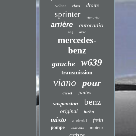
droite
volant
class
sprinter
vianovito
arrière
autoradio
avec
neuf
mercedes-
benz
w639
gauche
transmission
viano
pour
jantes
diesel
benz
suspension
original
turbo
mixto
frein
android
pompe
moteur
vitoviano
arbre