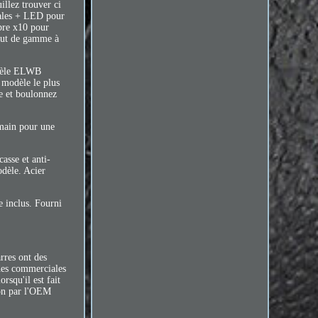
llez trouver ci
érales + LED pour
bre x10 pour
aut de gamme à
odèle ELWB
u modèle le plus
e et boulonnez
a main pour une
asse et anti-
odèle. Acier
e inclus. Fourni
res ont des
ndes commerciales
rsqu'il est fait
ion par l'OEM