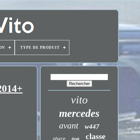
ON
TYPE DE PRODUIT
2014+
vito
mercedes
avant
w447
classe
phare
droit