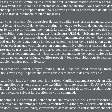
ans les lois de la Communauté européenne sur la consommation contre les défaut
t 4x4 vendus ici le sont sur la promesse de votre satisfaction. Nous sommes dan
t depuis notre entrepôt d'usine, nous pouvons offrir des accessoires de qualité
(pas de frais d'intermédiaire ou de magasin).
r vous, le client. Des accessoires de haute qualité à des prix avantageux, assoc
et le statut convoité de vendeurs platine. Si vous avez besoin de quelque chose
 nous le faire savoir. Comme mentionné, la qualité de nos produits est inégalée et
ien établies, dont beaucoup sont des fournisseurs OEM de fabricants tels que 
moins 12 mois. Les marchandises défectueuses / endommagées peuvent être retou
 une bonne réputation au fil des ans et sommes fiers de la satisfaction de nos
. Nous espérons que vous laisserez un commentaire 5 étoiles pour chacun des cri
ez que ce n'est pas la note appropriée pour nos produits et services, veuillez 
t de laisser des commentaires. Nous serons reconnaissants de l'opportunité de f
cas de paiement par chèque, veuillez prévoir 7 jours ouvrables pour le dédoua
supplémentaires pour la livraison.
sur demande du client. Bragan Trading, 20 Mullinahinch Road, tattenbar, Rosle
 nous avons reçu le paiement, votre article sera expédié dès que possible.
lez prévoir jusqu'à 7 jours pour la livraison. Veuillez également prévoir un dél
llés et emballés pour vous assurer une expédition en toute sécurité. NOUS A
ON. Si vous n'êtes pas totalement satisfait de votre produit, vous d
ours ouvrables suivant la réception de votre commande.
t complet. Le produit doit être dans un état revendable. Vous serez responsabl
née rayée ou endommagée. Si vous retournez un article, vous devez vous assur
on dont il vous a été livré), correctement adressé avec un affranchissement corr