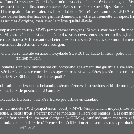
nox Accessoires. Cette fiche produit est originalement écrite en anglais. Veui
des questions veuillez nous contacter. Accessoires 4x4 / Suv / Mpv. Barres lat
ute qualité Barres Latérales Inox - lot de 2 (Paire) avec Lumières LED Am
es barres latérales haut de gamme donneront à votre camionnette un aspect h
es articles d'origine, mais avec la même qualité élevée.
B (empattement court) / MWB (empattement moyen). Si vous avez besoin du m
s. Si votre véhicule est de l'année 2014, vous devez vous assurer qu'il s'agit d
e (identique à 2012) avant d'acheter. Ces barres sont 2 pouces / 50 mm diamètr
neusement directement à votre fourgon.
git d'une barre latérale en acier inoxydable SUS 304 de haute finition, polie à l
finition miroir.
ionnette à un prix raisonnable qui comprend également une garantie à vie anti-c
érifiez la distance entre les passages de roue si vous n'êtes pas sûr de votre m
dable SUS 304 de la plus haute qualité.
lisation sur les routes britanniques/européennes. Instructions et kit de montag
ec des feux de position LED ambrés.
noxydable. La barre n'est PAS livrée pré-câblée en standard.
ement au modèle SWB (empattement court) / MWB (empattement moyen). Les bar
hicule, 2 petits trous à percer pour le montage (à l'abri des regards). Les dema
par le fabricant d'équipement d'origine (« OEM »), sauf indication contraire et lo
 uniquement à titre de référence de spécification et ne sont pas une approbat
référencé.