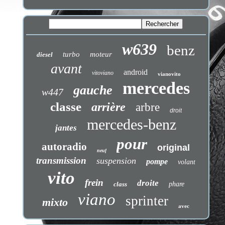
w639
benz
turbo
moteur
diesel
avant
android
vitoviano
vianovito
mercedes
gauche
w447
classe
arrière
arbre
droit
mercedes-benz
jantes
pour
autoradio
original
neuf
transmission
suspension
pompe
volant
vito
frein
droite
class
phare
viano
sprinter
mixto
avec