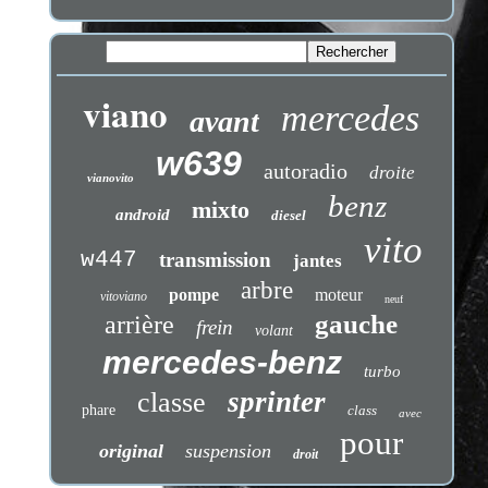
viano
mercedes
avant
w639
autoradio
droite
vianovito
benz
mixto
android
diesel
vito
w447
transmission
jantes
arbre
pompe
moteur
vitoviano
neuf
gauche
arrière
frein
volant
mercedes-benz
turbo
sprinter
classe
phare
class
avec
pour
original
suspension
droit