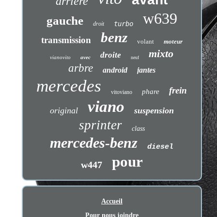
arrière
w639
gauche
turbo
droit
benz
transmission
volant
moteur
mixto
droite
vianovito
avec
neuf
arbre
android
jantes
mercedes
frein
phare
vitoviano
viano
original
suspension
sprinter
class
mercedes-benz
diesel
pour
w447
Accueil
Pour nous joindre