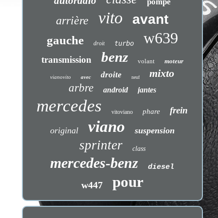
autoradio
pompe
vito
avant
arrière
w639
gauche
turbo
droit
benz
transmission
volant
moteur
mixto
droite
vianovito
avec
neuf
arbre
android
jantes
mercedes
frein
phare
vitoviano
viano
original
suspension
sprinter
class
mercedes-benz
diesel
pour
w447