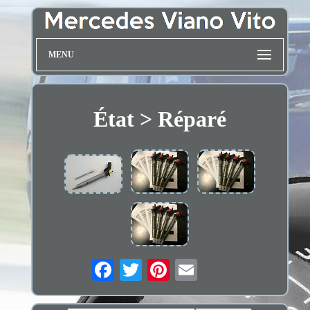
MENU
État > Réparé