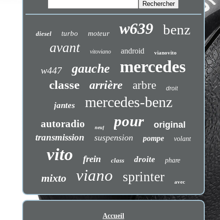
w639
benz
turbo
moteur
diesel
avant
android
vitoviano
vianovito
mercedes
gauche
w447
classe
arrière
arbre
droit
mercedes-benz
jantes
pour
autoradio
original
neuf
transmission
suspension
pompe
volant
vito
frein
droite
class
phare
viano
sprinter
mixto
avec
Accueil