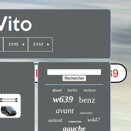
TYPE
ÉTAT
turbo
moteur
diesel
w639
benz
avant
vitoviano
w447
android
vianovito
gauche