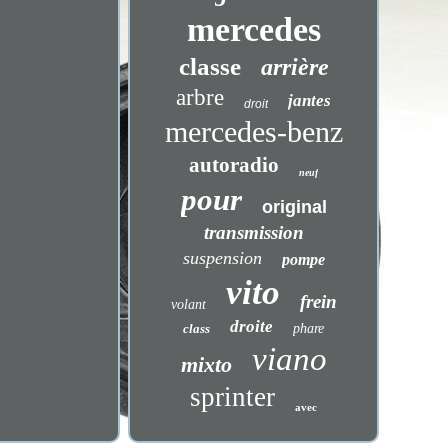
mercedes
classe
arrière
arbre
jantes
droit
mercedes-benz
autoradio
neuf
pour
original
transmission
suspension
pompe
vito
frein
volant
droite
class
phare
viano
mixto
sprinter
avec