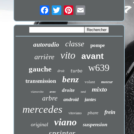
classe
autoradio
pompe
vito
avant
arrière
w639
gauche
turbo
droit
benz
transmission
volant
moteur
mixto
droite
vianovito
avec
neuf
arbre
android
jantes
mercedes
frein
phare
vitoviano
viano
original
suspension
sprinter