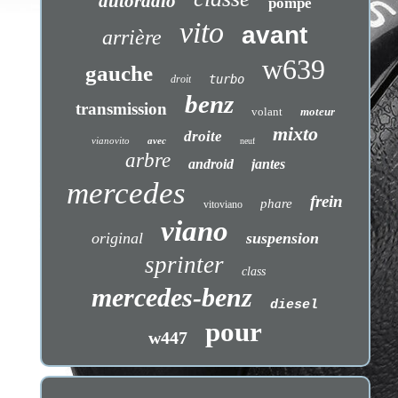
autoradio
pompe
vito
avant
arrière
w639
gauche
turbo
droit
benz
transmission
volant
moteur
mixto
droite
vianovito
avec
neuf
arbre
android
jantes
mercedes
frein
phare
vitoviano
viano
original
suspension
sprinter
class
mercedes-benz
diesel
pour
w447