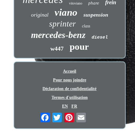
frein
phare
vitoviano
viano
original
suspension
sprinter
class
mercedes-benz
diesel
pour
w447
Accueil
Pour nous joindre
Déclaration de confidentialité
Termes d'utilisation
EN
FR