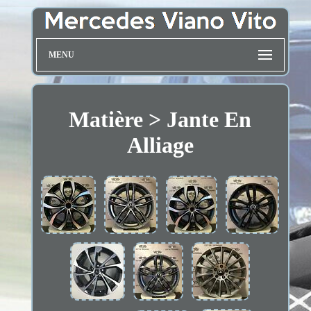
MENU
Matière > Jante En
Alliage