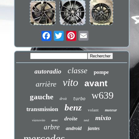
classe
autoradio
pompe
vito
avant
arrière
w639
gauche
turbo
droit
benz
transmission
volant
moteur
mixto
droite
vianovito
avec
neuf
arbre
android
jantes
mercedes