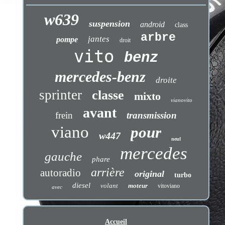
w639
suspension
android
class
arbre
jantes
pompe
droit
vito
benz
mercedes-benz
droite
sprinter
classe
mixto
vianovito
avant
frein
transmission
viano
pour
w447
neuf
mercedes
gauche
phare
arrière
autoradio
original
turbo
diesel
volant
moteur
vitoviano
avec
Accueil