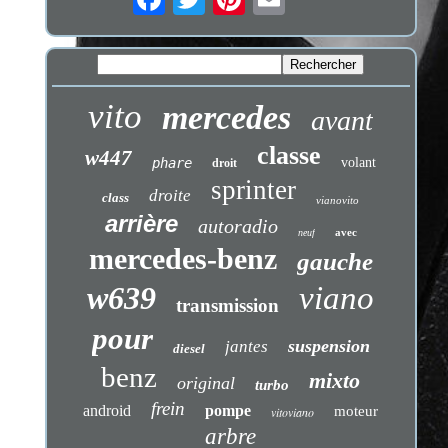
vito
mercedes
avant
classe
w447
phare
volant
droit
sprinter
droite
class
vianovito
arrière
autoradio
avec
neuf
mercedes-benz
gauche
w639
viano
transmission
pour
suspension
jantes
diesel
benz
mixto
original
turbo
frein
android
pompe
moteur
vitoviano
arbre