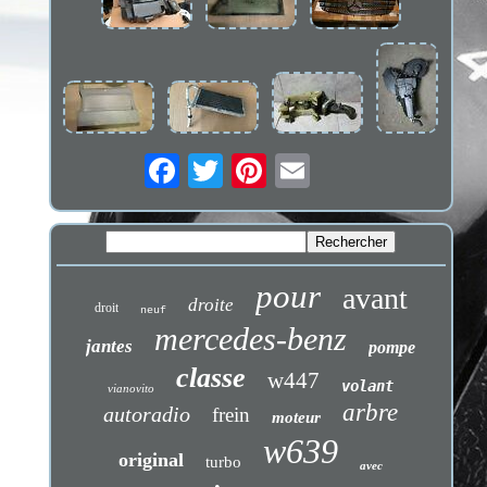
pour
avant
droite
droit
neuf
mercedes-benz
jantes
pompe
classe
w447
volant
vianovito
arbre
autoradio
frein
moteur
w639
original
turbo
avec