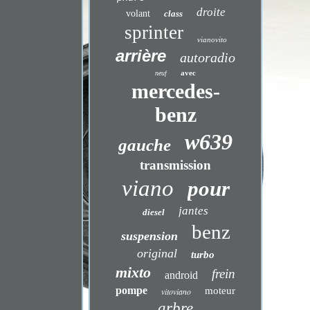
droite
volant
class
sprinter
vianovito
arrière
autoradio
avec
neuf
mercedes-
benz
w639
gauche
transmission
viano
pour
jantes
diesel
benz
suspension
original
turbo
mixto
frein
android
pompe
moteur
vitoviano
arbre