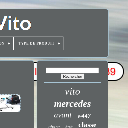
ON
TYPE DE PRODUIT
vito
mercedes
avant
w447
classe
phare
droit