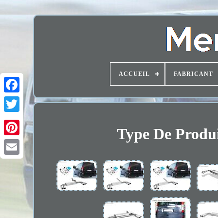
ACCUEIL
FABRICANT
Type De Produi