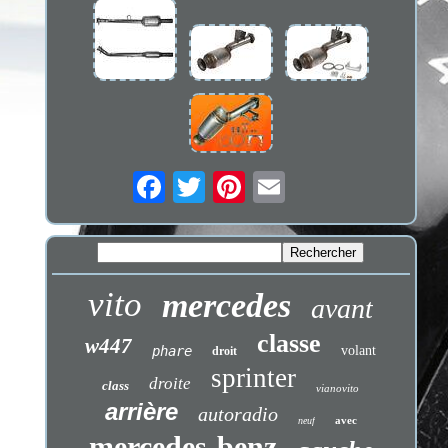
vito
mercedes
avant
classe
w447
phare
volant
droit
sprinter
droite
class
vianovito
arrière
autoradio
avec
neuf
mercedes-benz