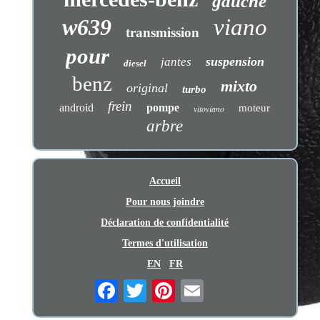
gauche
w639
viano
transmission
pour
suspension
jantes
diesel
benz
mixto
original
turbo
frein
android
pompe
moteur
vitoviano
arbre
Accueil
Pour nous joindre
Déclaration de confidentialité
Termes d'utilisation
EN
FR