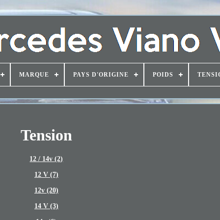
MARQUE
PAYS D'ORIGINE
POIDS
TENSI
Tension
12 / 14v (2)
12 V (7)
12v (20)
14 V (3)