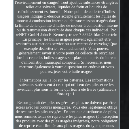
l'environnement en danger! Tout ajout de substances étrangères
telles que solvants, liquides de frein et liquides de
refroidissement est interdit. Notre point de collecte d'huiles
usagées indiqué ci-dessous accepte gratuitement les huiles de
moteur à combustion interne ou de transmission usagées dans
la limite de la quantité d'huiles de moteur à combustion interne
ou de transmission distribuée dans chaque cas individuel. Pro
reNET GmbH John F. Kennedystrasse 7 55743 Idar-Oberstein
En principe, les huiles usagées peuvent également être
restituées aux stations-service ou aux centres de recyclage (par
exemple déchetterie ; éventuellement). Vous pouvez
généralement savoir si votre point de collecte de recyclage
local accepte les huiles usagées sur place ou auprès du bureau
d'information municipal compétent. Si nécessaire, nous
mettrons également à votre disposition un endroit où vous
pourrez jeter votre huile usagée.
Informations sur la loi sur les batteries. Les informations
suivantes s'adressent à ceux qui utilisent des piles et ne les
revendent plus sous la forme qui leur a été livrée (utilisateurs
finaux) : 1.
Retour gratuit des piles usagées Les piles ne doivent pas être
jetées avec les ordures ménagères. Vous êtes légalement obligé
de restituer les piles usagées. En tant que distributeur de piles,
nous sommes tenus de reprendre les piles usagées (à l'exception
des produits avec des piles usagées intégrées), notre obligation
de reprise étant limitée aux piles usagées du type que nous