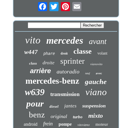
vito
mercedes
avant
classe
w447
phare
volant
droit
sprinter
droite
class
vianovito
arrière
autoradio
avec
neuf
mercedes-benz
gauche
w639
viano
transmission
pour
suspension
jantes
diesel
benz
mixto
original
turbo
frein
android
pompe
moteur
vitoviano