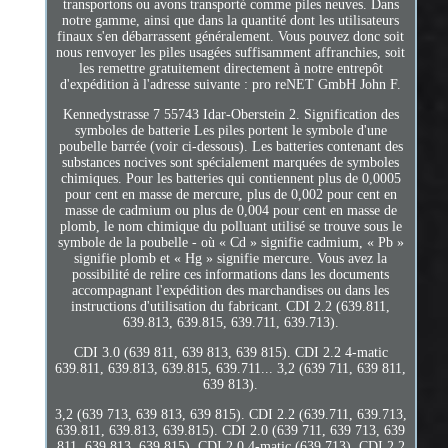
transportons ou avons transporté comme piles neuves. Dans
notre gamme, ainsi que dans la quantité dont les utilisateurs
finaux s'en débarrassent généralement. Vous pouvez donc soit
nous renvoyer les piles usagées suffisamment affranchies, soit
les remettre gratuitement directement à notre entrepôt
d'expédition à l'adresse suivante : pro reNET GmbH John F.
Kennedystrasse 7 55743 Idar-Oberstein 2. Signification des
symboles de batterie Les piles portent le symbole d'une
poubelle barrée (voir ci-dessous). Les batteries contenant des
substances nocives sont spécialement marquées de symboles
chimiques. Pour les batteries qui contiennent plus de 0,0005
pour cent en masse de mercure, plus de 0,002 pour cent en
masse de cadmium ou plus de 0,004 pour cent en masse de
plomb, le nom chimique du polluant utilisé se trouve sous le
symbole de la poubelle - où « Cd » signifie cadmium, « Pb »
signifie plomb et « Hg » signifie mercure. Vous avez la
possibilité de relire ces informations dans les documents
accompagnant l'expédition des marchandises ou dans les
instructions d'utilisation du fabricant. CDI 2.2 (639.811,
639.813, 639.815, 639.711, 639.713).
CDI 3.0 (639 811, 639 813, 639 815). CDI 2.2 4-matic
639.811, 639.813, 639.815, 639.711... 3,2 (639 711, 639 811,
639 813).
3,2 (639 713, 639 813, 639 815). CDI 2.2 (639.711, 639.713,
639.811, 639.813, 639.815). CDI 2.0 (639 711, 639 713, 639
811, 639 813, 639 815). CDI 2.0 4-matic (639.713). CDI 2.2