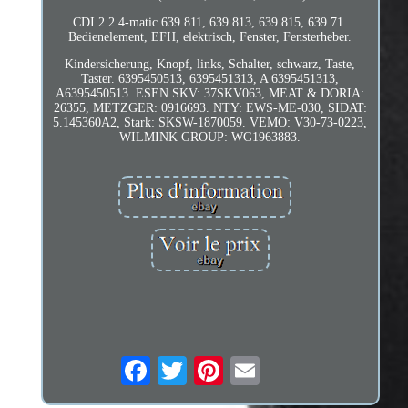
CDI 2.2 4-matic 639.811, 639.813, 639.815, 639.71.
Bedienelement, EFH, elektrisch, Fenster, Fensterheber.
Kindersicherung, Knopf, links, Schalter, schwarz, Taste,
Taster. 6395450513, 6395451313, A 6395451313,
A6395450513. ESEN SKV: 37SKV063, MEAT & DORIA:
26355, METZGER: 0916693. NTY: EWS-ME-030, SIDAT:
5.145360A2, Stark: SKSW-1870059. VEMO: V30-73-0223,
WILMINK GROUP: WG1963883.