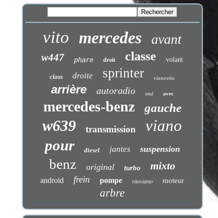
vito
mercedes
avant
classe
w447
phare
volant
droit
sprinter
droite
class
vianovito
arrière
autoradio
avec
neuf
mercedes-benz
gauche
w639
viano
transmission
pour
suspension
jantes
diesel
benz
mixto
original
turbo
frein
android
pompe
moteur
vitoviano
arbre