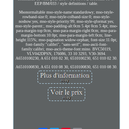
EEP/BM/033 / style definitions / table.
Msonormaltable mso-style-name:standardowy; mso-tstyle-
rowband-size:0; mso-tstyle-colband-size:0; mso-style-
noshow:yes; mso-style-priority:99; mso-style-qformat:yes;
mso-style-parent:; mso-padding-alt:0cm 5.4pt 0cm 5.4pt; mso-
para-margin-top:0cm; mso-para-margin-right:0cm; mso-para-
margin-bottom:10.0pt; mso-para-margin-left:0cm; line-
height:115%; mso-pagination:widow-orphan; font-size:11.0pt;
font-family:"calibri", "sans-serif"; mso-ascii-font-
family:calibri; mso-ascii-theme-font:mino. BVC50119,
VLV042DPSN, 176086, 33 10 3293, V30-3694.
A6510100230, A 651 010 02 30, 6510100230, 651 010 02 30.
A6510100830, A 651 010 08 30, 6510100830, 651 010 08 30.