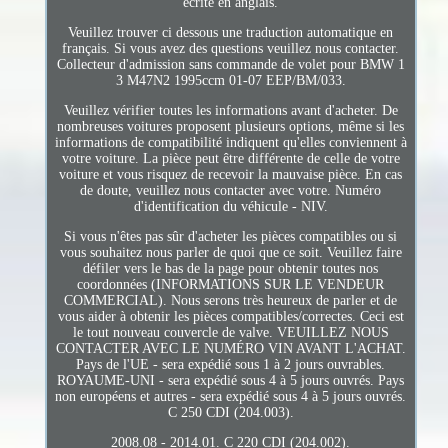
écrite en anglais.
Veuillez trouver ci dessous une traduction automatique en
français. Si vous avez des questions veuillez nous contacter.
Collecteur d'admission sans commande de volet pour BMW 1
3 M47N2 1995ccm 01-07 EEP/BM/033.
Veuillez vérifier toutes les informations avant d'acheter. De
nombreuses voitures proposent plusieurs options, même si les
informations de compatibilité indiquent qu'elles conviennent à
votre voiture. La pièce peut être différente de celle de votre
voiture et vous risquez de recevoir la mauvaise pièce. En cas
de doute, veuillez nous contacter avec votre. Numéro
d'identification du véhicule - NIV.
Si vous n'êtes pas sûr d'acheter les pièces compatibles ou si
vous souhaitez nous parler de quoi que ce soit. Veuillez faire
défiler vers le bas de la page pour obtenir toutes nos
coordonnées (INFORMATIONS SUR LE VENDEUR
COMMERCIAL). Nous serons très heureux de parler et de
vous aider à obtenir les pièces compatibles/correctes. Ceci est
le tout nouveau couvercle de valve. VEUILLEZ NOUS
CONTACTER AVEC LE NUMÉRO VIN AVANT L'ACHAT.
Pays de l'UE - sera expédié sous 1 à 2 jours ouvrables.
ROYAUME-UNI - sera expédié sous 4 à 5 jours ouvrés. Pays
non européens et autres - sera expédié sous 4 à 5 jours ouvrés.
C 250 CDI (204.003).
2008.08 - 2014.01. C 220 CDI (204.002).