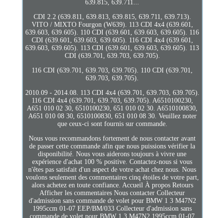
639.815, 639.711...
CDI 2.2 (639.811, 639.813, 639.815, 639.711, 639.713).
VITO / MIXTO Fourgon (W639). 113 CDI 4x4 (639.601,
639.603, 639.605). 110 CDI (639.601, 639.603, 639.605). 116
CDI (639.601, 639.603, 639.605). 116 CDI 4x4 (639.601,
639.603, 639.605). 113 CDI (639.601, 639.603, 639.605). 113
CDI (639.701, 639.703, 639.705).
116 CDI (639.701, 639.703, 639.705). 110 CDI (639.701,
639.703, 639.705).
2010.09 - 2014.08. 113 CDI 4x4 (639.701, 639.703, 639.705).
116 CDI 4x4 (639.701, 639.703, 639.705). A6510100230,
A651 010 02 30, 6510100230, 651 010 02 30. A6510100830,
A651 010 08 30, 6510100830, 651 010 08 30. Veuillez noter
que ceux-ci sont fournis sur commande.
Nous vous recommandons fortement de nous contacter avant
de passer cette commande afin que nous puissions vérifier la
disponibilité. Nous vous aiderons toujours à vivre une
expérience d'achat 100 % positive. Contactez-nous si vous
n'êtes pas satisfait d'un aspect de votre achat chez nous. Nous
voulons seulement des commentaires cinq étoiles de votre part,
alors achetez en toute confiance. Accueil À propos Retours
Afficher les commentaires Nous contacter Collecteur
d'admission sans commande de volet pour BMW 1 3 M47N2
1995ccm 01-07 EEP/BM/033 Collecteur d'admission sans
commande de volet pour BMW 1 3 M47N2 1995ccm 01-07