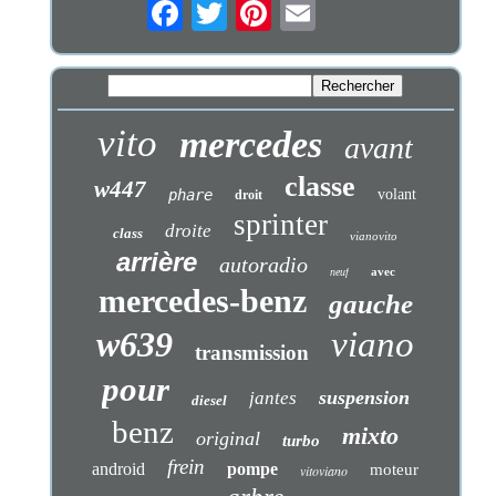
vito
mercedes
avant
classe
w447
phare
volant
droit
sprinter
droite
class
vianovito
arrière
autoradio
avec
neuf
mercedes-benz
gauche
w639
viano
transmission
pour
suspension
jantes
diesel
benz
mixto
original
turbo
frein
android
pompe
moteur
vitoviano