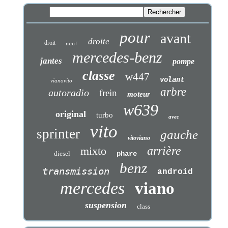
pour
avant
droite
droit
neuf
mercedes-benz
jantes
pompe
classe
w447
volant
vianovito
arbre
autoradio
frein
moteur
w639
original
turbo
avec
vito
sprinter
gauche
vitoviano
arrière
mixto
diesel
phare
benz
transmission
android
mercedes
viano
suspension
class