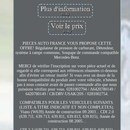
PIECES AUTO FRANCE VOUS PROPOSE CETTE
OFFRE! Régulateur de pression de carburant, Détendeur,
système à rampe commune, Soupape de commande compatible
Mercedes-Benz.
MERCI de vérifier l'inscription sur votre pièce actuel et de
regardé si elle correspond aux références résumées ci-dessous
afin d'éviter un retour inutile! Si vous avez un doute de la
bonne compatibilité du produit avec votre véhicule, n'hésitez
pas à nous contacté avant de passez commande afin que nous
puissions vérifiez pour vous. 0281002794 / A6420780149 /
6420780149 / CR/DRV-USAK/20S / 0281002754.
COMPATIBLES POUR LES VEHICULES SUIVANTS.
(LISTE A TITRE INDICATIF ET NON COMPLETES).
Viano (W639) Année de construction 09.2003... CDI 2.0
(639.711, 639.713, 639.811, 639.813, 639.815), Année de
construction 08.2005...
CDI 2.2 (639.711, 639.713, 639.811, 639.813, 639.815),