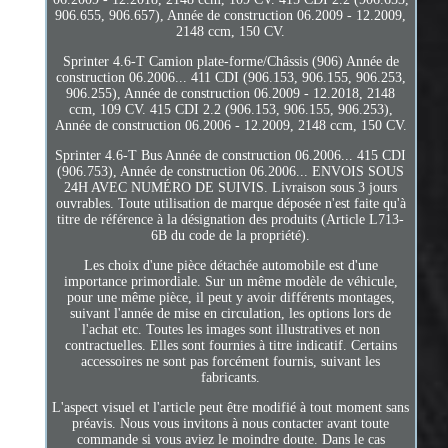
906.655, 906.657), Année de construction 06.2009 - 12.2009,
2148 ccm, 150 CV.
Sprinter 4.6-T Camion plate-forme/Châssis (906) Année de
construction 06.2006... 411 CDI (906.153, 906.155, 906.253,
906.255), Année de construction 06.2009 - 12.2018, 2148
ccm, 109 CV. 415 CDI 2.2 (906.153, 906.155, 906.253),
Année de construction 06.2006 - 12.2009, 2148 ccm, 150 CV.
Sprinter 4.6-T Bus Année de construction 06.2006... 415 CDI
(906.753), Année de construction 06.2006... ENVOIS SOUS
24H AVEC NUMÉRO DE SUIVIS. Livraison sous 3 jours
ouvrables. Toute utilisation de marque déposée n'est faite qu'à
titre de référence à la désignation des produits (Article L713-
6B du code de la propriété).
Les choix d'une pièce détachée automobile est d'une
importance primordiale. Sur un même modèle de véhicule,
pour une même pièce, il peut y avoir différents montages,
suivant l'année de mise en circulation, les options lors de
l'achat etc. Toutes les images sont illustratives et non
contractuelles. Elles sont fournies à titre indicatif. Certains
accessoires ne sont pas forcément fournis, suivant les
fabricants.
L'aspect visuel et l'article peut être modifié à tout moment sans
préavis. Nous vous invitons à nous contacter avant toute
commande si vous aviez le moindre doute. Dans le cas