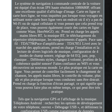
Le système de navigation à commande centrale de la voiture
est équipé d'un écran IPS haute résolution 1080680P, offrant
une excellente qualité d'affichage d'image. Carte en ligne et
carte hors ligne, ne vous inquiétez pas lorsque vous voyagez en
utilisant notre carte hors ligne vers un endroit où il n'y a pas de
Wi-Fi ou de signal cellulaire si vous pensez que cela prend trop
de place, vous pouvez également courir des cartes en ligne
comme Waze, HereWeGO, etc. Prend en charge les appels
mains libres BT, la musique BT, le téléchargement du
répertoire téléphonique, les enregistrements d'appels. Puce sans
fil : TDA7786Puce d'amplificateur : TDA7851 Livré avec le
marché des applications, prend en charge l'installation et la
lecture de divers logiciels de musique, configuration de 4
modes de champ sonore, réglage de 64 EQ, jazz, pop,
classique... Différents styles, changez à volonté, profitez de la
cohérence qualité sonore! Faites confiance au WiFi et vous
découvrirez un nouveau monde. Le plus pratique est la carte en
ligne. Vous permet de contrôler facilement le changement de
chanson, les appels mains libres, le contrôle du volume, plus
sûr et plus pratique lorsque vous conduisez sans être distrait.
Prend en charge la fonction d'écran partagé, ce qui signifie que
vous pouvez faire plus en même temps, ce qui peut être très
pratique.
Tels que la navigation GPS et l'affichage de la musique.
Téléphones Android : recherchez les options de développement
de votre téléphone, ouvrez « Débogage USB », et définissez la
configuration USB comme transmission de données.