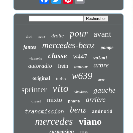
pour
avant
droite
droit
neuf
mercedes-benz
jantes
pompe
classe
w447
volant
vianovito
arbre
autoradio
frein
moteur
w639
original
turbo
avec
vito
sprinter
gauche
vitoviano
arrière
mixto
diesel
phare
benz
transmission
android
mercedes
viano
suspension
class