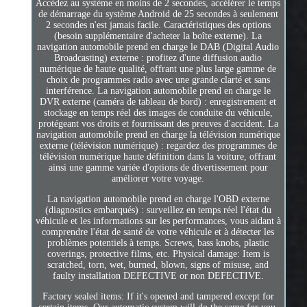
Accédez au système en moins de 2 secondes, accélérer le temps
de démarrage du système Android de 25 secondes à seulement
2 secondes n'est jamais facile. Caractéristiques des options
(besoin supplémentaire d'acheter la boîte externe). La
navigation automobile prend en charge le DAB (Digital Audio
Broadcasting) externe : profitez d'une diffusion audio
numérique de haute qualité, offrant une plus large gamme de
choix de programmes radio avec une grande clarté et sans
interférence. La navigation automobile prend en charge le
DVR externe (caméra de tableau de bord) : enregistrement et
stockage en temps réel des images de conduite du véhicule,
protégeant vos droits et fournissant des preuves d'accident. La
navigation automobile prend en charge la télévision numérique
externe (télévision numérique) : regardez des programmes de
télévision numérique haute définition dans la voiture, offrant
ainsi une gamme variée d'options de divertissement pour
améliorer votre voyage.
La navigation automobile prend en charge l'OBD externe
(diagnostics embarqués) : surveillez en temps réel l'état du
véhicule et les informations sur les performances, vous aidant à
comprendre l'état de santé de votre véhicule et à détecter les
problèmes potentiels à temps. Screws, bass knobs, plastic
coverings, protective films, etc. Physical damage: Item is
scratched, torn, wet, burned, blown, signs of misuse, and
faulty installation DEFECTIVE or non DEFECTIVE.
Factory sealed items: If it's opened and tampered except for