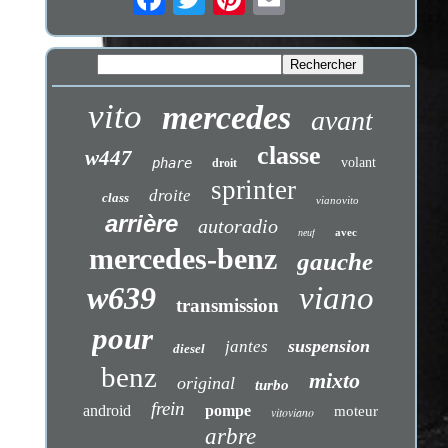
vito
mercedes
avant
classe
w447
phare
volant
droit
sprinter
droite
class
vianovito
arrière
autoradio
avec
neuf
mercedes-benz
gauche
w639
viano
transmission
pour
suspension
jantes
diesel
benz
mixto
original
turbo
frein
android
pompe
moteur
vitoviano
arbre