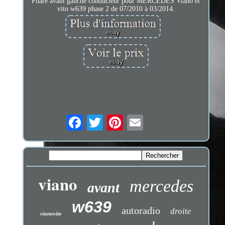
Phare avant gauche conducteur pour MERCEDES Viano et
vito w639 phase 2 de 07/2010 à 03/2014.
viano
mercedes
avant
w639
autoradio
droite
vianovito