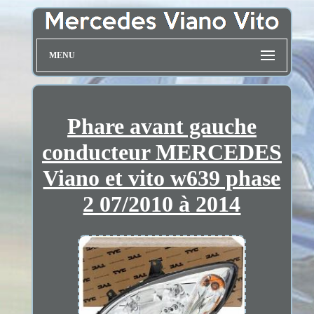
MENU
Phare avant gauche
conducteur MERCEDES
Viano et vito w639 phase
2 07/2010 à 2014