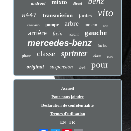
benz
mixto
android
diesel
vito
w447
transmission
jantes
arbre
pompe
moteur
vitoviano
neuf
gauche
arrière
frein
volant
mercedes-benz
turbo
sprinter
classe
phare
class
avec
pour
original
suspension
droit
Accueil
Pour nous joindre
Déclaration de confidentialité
Termes d'utilisation
EN
FR